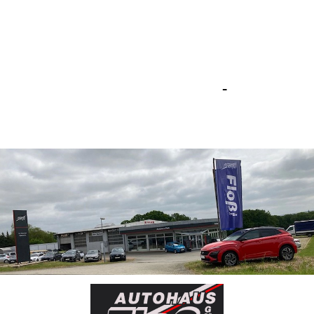
Dein Hyundai- & Oldtimer-
Spezialist
Autohaus Bernd Floß GmbH
-
IMMER
EINE GUTE ENTSCHEIDUNG!