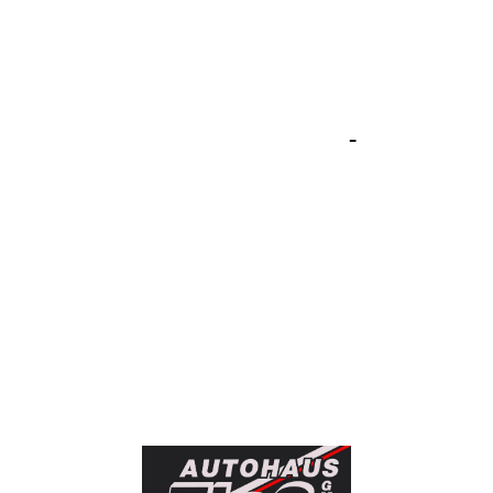
Dein Hyundai- & Oldtimer-
Spezialist
Autohaus Bernd Floß GmbH
-
IMMER
EINE GUTE ENTSCHEIDUNG!